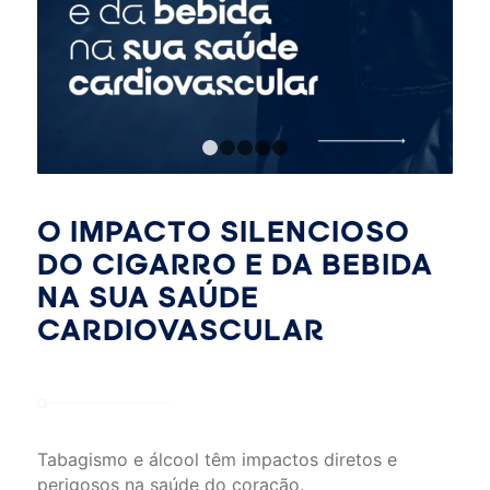
1
2
3
4
5
O IMPACTO SILENCIOSO
DO CIGARRO E DA BEBIDA
NA SUA SAÚDE
CARDIOVASCULAR
Tabagismo e álcool têm impactos diretos e
perigosos na saúde do coração.