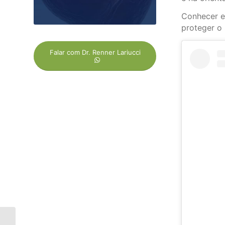
Conhecer e
proteger o
Falar com Dr. Renner Lariucci
Histórico familiar de