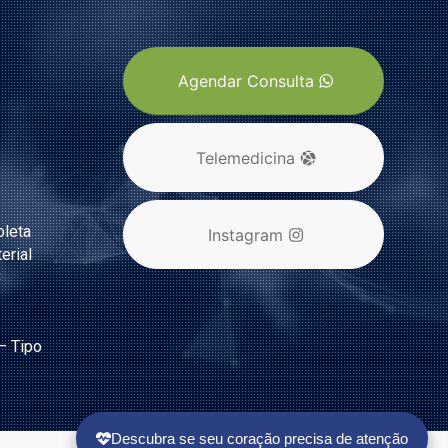
Agendar Consulta
Telemedicina
pleta
Instagram
erial
C
– Tipo
Descubra se seu coração precisa de atenção