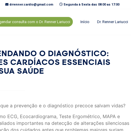
drrenner.cardio@gmail.com
Segunda à Sexta das 08:00 as 17:00
endar consulta com o Dr. Renner Lariucci
Início
Dr. Renner Lariucci
ENDANDO O DIAGNÓSTICO:
S CARDÍACOS ESSENCIAIS
SUA SAÚDE
 que a prevenção e o diagnóstico precoce salvam vidas?
o ECG, Ecocardiograma, Teste Ergométrico, MAPA e
aliados importantes na detecção de alterações silenciosas
tação dos cuidados antes que problemas maiores surjam.