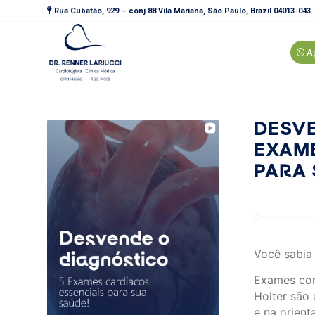
Rua Cubatão, 929 – conj 88 Vila Mariana, São Paulo, Brazil 04013-043.
Ag
DESV
EXAME
PARA 
Você sabia
Exames com
Holter são 
e na orien