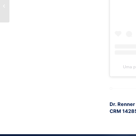
Doenças Cardíacas? O
que devo fazer?
Uma pu
Dr. Renner 
CRM 14285