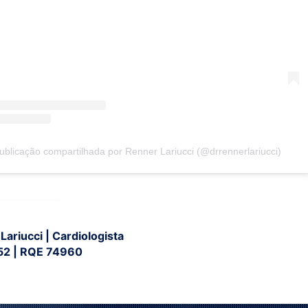
blicação compartilhada por Renner Lariucci (@drrennerlariucci)
Lariucci | Cardiologista
2 | RQE 74960