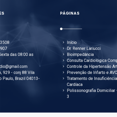
ES
PÁGINAS
-3508
Início
3907
Dr. Renner Lariucci
exta das 08:00 as
Bioimpedância
Consulta Cardiológica Com
rdio@gmail.com
Controle da Hipertensão Art
, 929 - conj 88 Vila
Prevenção de Infarto e AV
o Paulo, Brazil 04013-
Tratamento de Insuficiência
Cardíaca
Polissonografia Domiciliar 
3