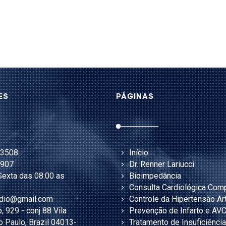
ES
PÁGINAS
-3508
Início
3907
Dr. Renner Lariucci
exta das 08:00 as
Bioimpedância
Consulta Cardiológica Com
rdio@gmail.com
Controle da Hipertensão Art
, 929 - conj 88 Vila
Prevenção de Infarto e AV
o Paulo, Brazil 04013-
Tratamento de Insuficiência