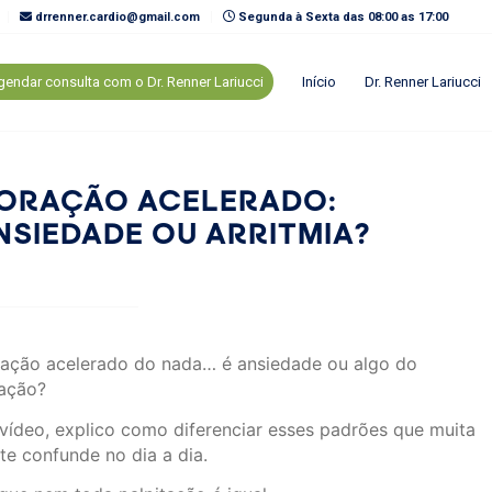
drrenner.cardio@gmail.com
Segunda à Sexta das 08:00 as 17:00
endar consulta com o Dr. Renner Lariucci
Início
Dr. Renner Lariucci
ORAÇÃO ACELERADO:
NSIEDADE OU ARRITMIA?
ação acelerado do nada… é ansiedade ou algo do
ação?
vídeo, explico como diferenciar esses padrões que muita
te confunde no dia a dia.