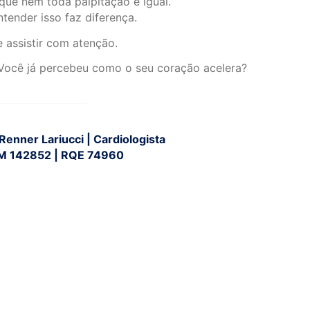
que nem toda palpitação é igual.
ntender isso faz diferença.
e assistir com atenção.
ocê já percebeu como o seu coração acelera?
 Renner Lariucci | Cardiologista
M 142852 | RQE 74960