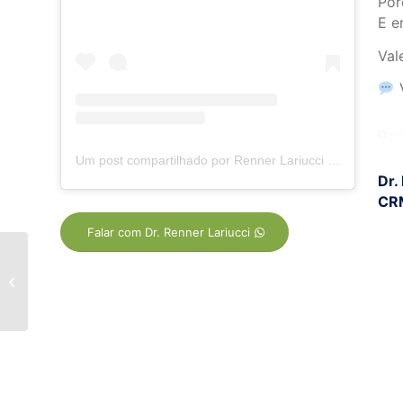
Por
E e
Val
V
Um post compartilhado por Renner Lariucci (@drrennerlariucci)
Dr.
CR
Falar com Dr. Renner Lariucci
Infarto: o que acontece
dentro do coração